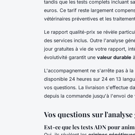
tandis que les tests complets incluant s
euros. Ce tarif reste largement compens
vétérinaires préventives et les traiteme
Le rapport qualité-prix se révèle parti
des services inclus. Outre l'analyse gé
jour gratuites à vie de votre rapport, in
évolutivité garantit une
valeur durable
à
L'accompagnement ne s'arrête pas à la r
disponible 24 heures sur 24 en 13 langu
vos questions. La livraison s'effectue d
depuis la commande jusqu'à l'envoi de v
Vos questions sur l'analyse
Est-ce que les tests ADN pour anim
Oui, ils révèlent les
origines génétique