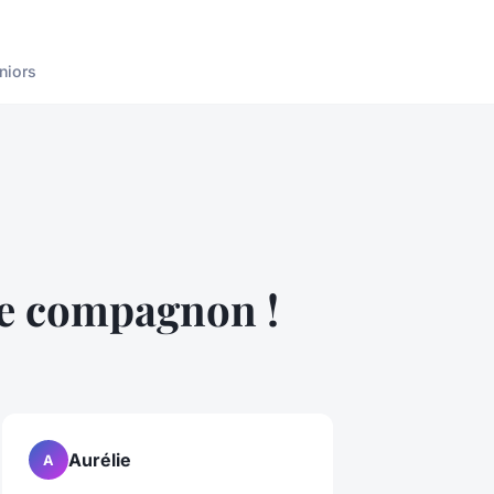
niors
tre compagnon !
Aurélie
A