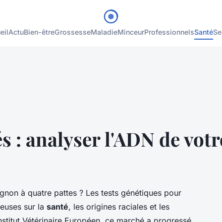
eil
Actu
Bien-être
Grossesse
Maladie
Minceur
Professionnels
Santé
Se
és : analyser l'ADN de vo
non à quatre pattes ? Les tests génétiques pour
ieuses sur la
santé
, les origines raciales et les
Institut Vétérinaire Européen, ce marché a progressé