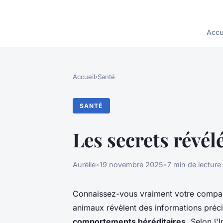
Accu
Accueil
›
Santé
SANTÉ
Les secrets révél
Aurélie
•
19 novembre 2025
•
7 min de lecture
Connaissez-vous vraiment votre compag
animaux révèlent des informations préc
comportements héréditaires
. Selon l'