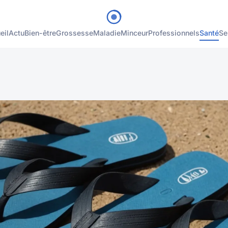
eil
Actu
Bien-être
Grossesse
Maladie
Minceur
Professionnels
Santé
Se